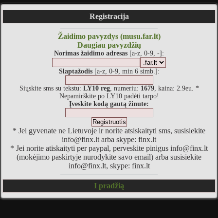
Registracija
Žaidimo pavyzdys (musu.far.lt)
Daugiau pavyzdžių
Norimas žaidimo adresas
[a-z, 0-9, -]:
Slaptažodis
[a-z, 0-9, min 6 simb.]:
Siųskite sms su tekstu:
LY10 reg
, numeriu:
1679
, kaina: 2.9eu. *
Nepamirškite po LY10 padėti tarpo!
Įveskite kodą gautą žinute:
* Jei gyvenate ne Lietuvoje ir norite atsiskaityti sms, susisiekite
info@finx.lt arba skype: finx.lt
* Jei norite atiskaityti per paypal, perveskite pinigus info@finx.lt
(mokėjimo paskirtyje nurodykite savo email) arba susisiekite
info@finx.lt, skype: finx.lt
I pradžią